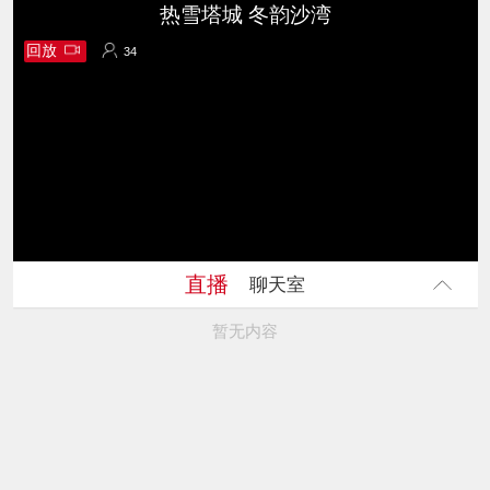
热雪塔城 冬韵沙湾
回放
34
34
直播
聊天室
暂无内容