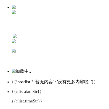
加载中..
{{!postlist ? '暂无内容' : '没有更多内容啦..'}}
{{::list.dateStr}}
{{::list.timeStr}}