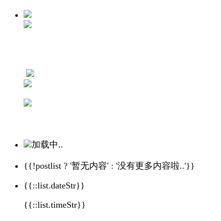
加载中..
{{!postlist ? '暂无内容' : '没有更多内容啦..'}}
{{::list.dateStr}}
{{::list.timeStr}}