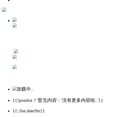
加载中..
{{!postlist ? '暂无内容' : '没有更多内容啦..'}}
{{::list.dateStr}}