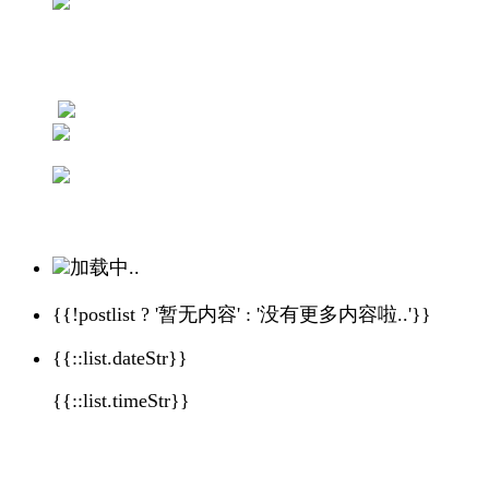
加载中..
{{!postlist ? '暂无内容' : '没有更多内容啦..'}}
{{::list.dateStr}}
{{::list.timeStr}}