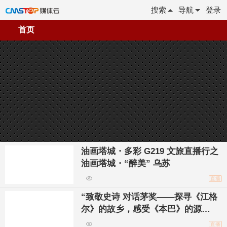
搜索
导航
登录
首页
油画塔城・多彩 G219 文旅直播行之
油画塔城・“醉美” 乌苏
直播
“致敬史诗 对话茅奖——探寻《江格
尔》的故乡，感受《本巴》的源
流”中国作协走进和布克赛尔
直播